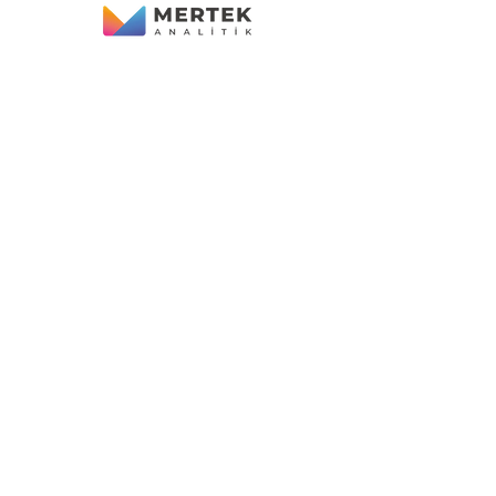
İLETİŞİM
Gaziosman Paşa Mh. Menzil Cd.
no:72/A Karatay - KONYA
info@mertekanalitik.com