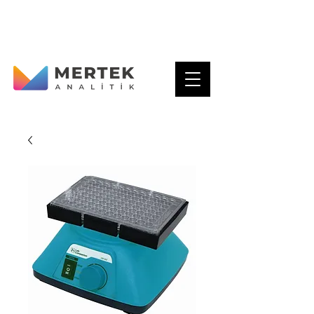
Gaziosman Paşa Mh. Menzil Cd. no:72/A
Karatay - KONYA