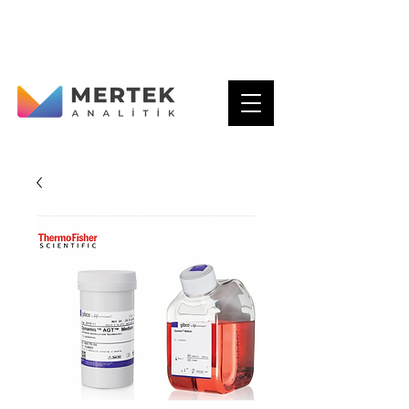
Gaziosman Paşa Mh. Menzil Cd. no:72/A
Karatay - KONYA