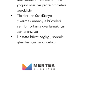
yoğunlukları ve protein titreleri 
gereklidir
Titreleri en üst düzeye 
çıkarmak amacıyla hücreleri 
yeni bir ortama uyarlamak için 
zamanınız var
Hasatta hücre sağlığı, sonraki 
işlemler için bir önceliktir
İLETİŞİM
Gaziosman Paşa Mh. Menzil Cd.
no:72/A Karatay - KONYA
info@mertekanalitik.com