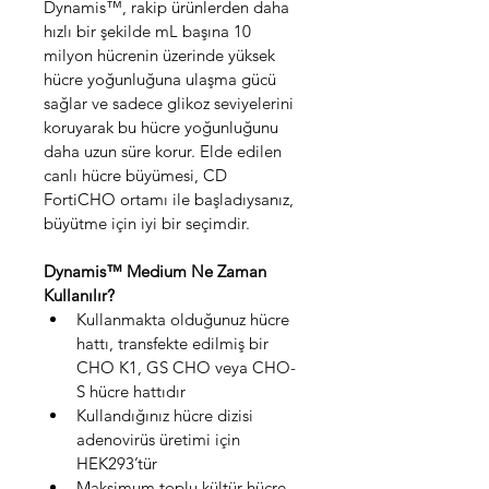
Dynamis™, rakip ürünlerden daha 
hızlı bir şekilde mL başına 10 
milyon hücrenin üzerinde yüksek 
hücre yoğunluğuna ulaşma gücü 
sağlar ve sadece glikoz seviyelerini 
koruyarak bu hücre yoğunluğunu 
daha uzun süre korur. Elde edilen 
canlı hücre büyümesi, CD 
FortiCHO ortamı ile başladıysanız, 
büyütme için iyi bir seçimdir.
Dynamis™ Medium Ne Zaman 
Kullanılır?
Kullanmakta olduğunuz hücre 
hattı, transfekte edilmiş bir 
CHO K1, GS CHO veya CHO-
S hücre hattıdır
Kullandığınız hücre dizisi 
adenovirüs üretimi için 
HEK293’tür
Maksimum toplu kültür hücre 